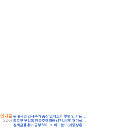
인기글
위내시경 검사주기 증상 없다고 미루면 안 되는 이유
종로구 부암동 단독주택경매 (47억4천) 경기상고인근 대지260평 건물60평 2층주택 유찰1회 종로구부암동단독주택 부동산경매 매물건
X 닫기
경제금융용어 공부 581 : 커버드본드(이중상환청구권부 채권)