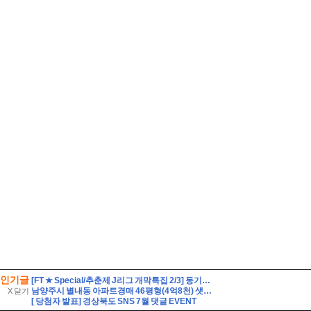
인기글
[FT ★ Special/추춘제 J리그 개막특집 2/3] 동기부여를 가득 채워라! J리그 백년구상리그
남양주시 별내동 아파트경매 46평형(4억8천) 샛별초등학교인근 별내남광하우스토리 14층 유찰1회 남양주별내남광하우스토리아파트 부동산경매 매매
X 닫기
[ 당첨자 발표] 경상북도 SNS 7월 댓글 EVENT