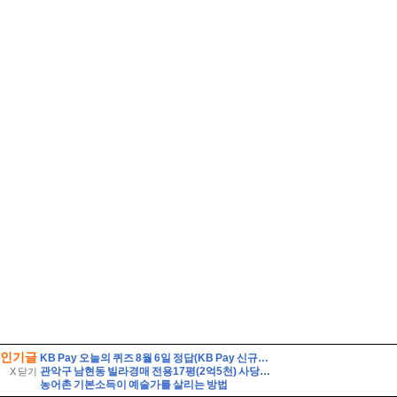
인기글
KB Pay 오늘의 퀴즈 8월 6일 정답(KB Pay 신규서비스 '깨비로또' 2회차의 1등 당첨금은 얼마일까요?)
관악구 남현동 빌라경매 전용17평(2억5천) 사당초등학교인근 1층 구축 다세대빌라 유찰1회 관악구남현동빌라 법원경매 매매
X 닫기
농어촌 기본소득이 예술가를 살리는 방법