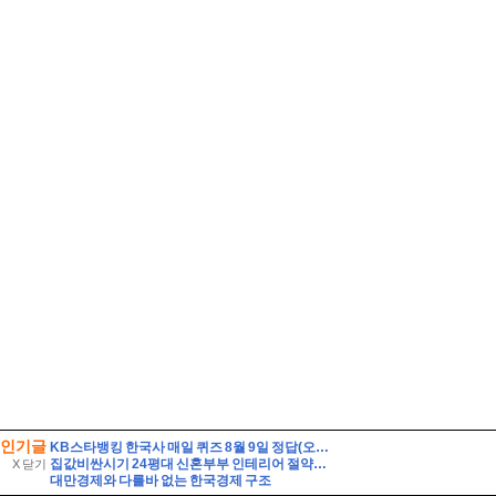
인기글
KB스타뱅킹 한국사 매일 퀴즈 8월 9일 정답(오랜 기간 발해의 수도였던 상경성에서 발견된 온돌 시설과 불상, 기와 등을 통해 발해가 고구려를 계승한 것을 알 수 있다)
집값비싼시기 24평대 신혼부부 인테리어 절약기회
X 닫기
대만경제와 다를바 없는 한국경제 구조