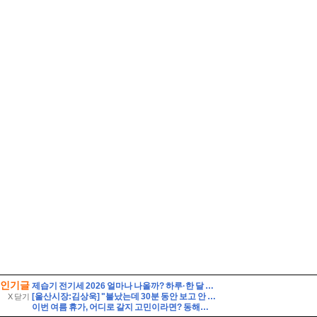
인기글
제습기 전기세 2026 얼마나 나올까? 하루·한 달 전기요금 계산법 총정리
[울산시장:김상욱] "불났는데 30분 동안 보고 안 해?" 김상욱 호통에 얼어붙은 회의장
X 닫기
이번 여름 휴가, 어디로 갈지 고민이라면? 동해안 해수욕장 개폐장 일정 지금 바로 확인해 보세요!