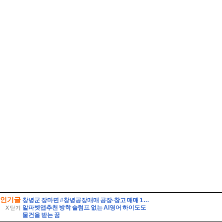
인기글
창녕군 장마면 #창녕공장매매 공장·창고 매매 100000//만원
알파벳앱추천 방학 슬럼프 없는 AI영어 하이도도
X 닫기
물건을 받는 꿈