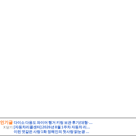
인기글
다이소 다용도 와이어 행거 키링 보관 후기(대형·소형 비교)
[자동차리콜센터] 2026년 8월 1주차 자동차 리콜 및 무상 수리 안내
X 닫기
이런 엿같은 사랑 1화 정해인의 첫사랑 맑눈광 하영 누구였냐고 나는?