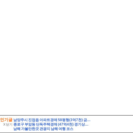
인기글
남양주시 진접읍 아파트경매 58평형(3억7천) 금곡리 해밀초등학교인근 신영지웰 10층 유찰2회 급매시세 남양주진접신영지웰아파트 부동산경매 매매
종로구 부암동 단독주택경매 (47억4천) 경기상고인근 대지260평 건물60평 2층주택 유찰1회 종로구부암동단독주택 부동산경매 매물건
X 닫기
남해 가볼만한곳 관광지 남해 여행 코스