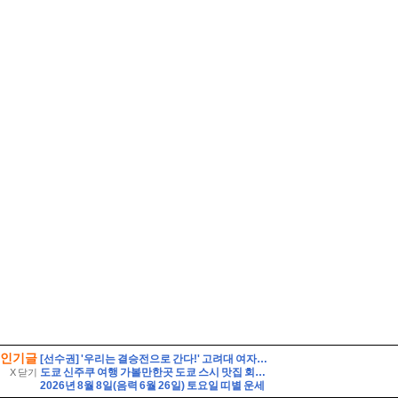
인기글
[선수권] '우리는 결승전으로 간다!' 고려대 여자축구부, 위덕대에 2-0 승리.
도쿄 신주쿠 여행 가볼만한곳 도쿄 스시 맛집 회전초밥 쿠라스시 예약
X 닫기
2026년 8월 8일(음력 6월 26일) 토요일 띠별 운세