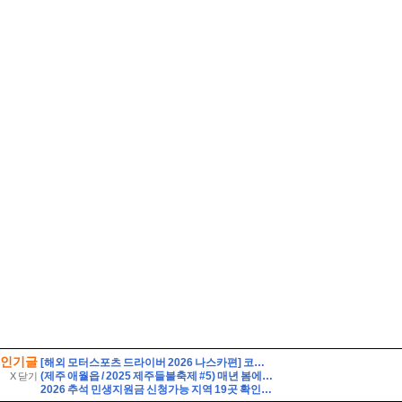
인기글
[해외 모터스포츠 드라이버 2026 나스카편] 코디 웨어 (Cody Ware)
(제주 애월읍 / 2025 제주들불축제 #5) 매년 봄에 제주도 새별오름에서 열리는 '들불놓기' 풍습을 현대적으로 재해석한 축제
X 닫기
2026 추석 민생지원금 신청가능 지역 19곳 확인, 신청방법 총정리(명절지원금)