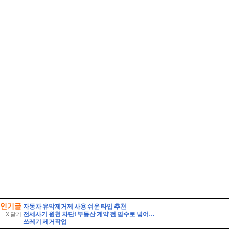
인기글
자동차 유막제거제 사용 쉬운 타입 추천
전세사기 원천 차단! 부동산 계약 전 필수로 넣어야 할 특약 문구 5가지와 등기부등본 해독법
X 닫기
쓰레기 제거작업