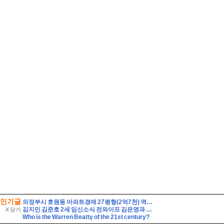
인기글
의정부시 호원동 아파트경매 27평형(2억7천) 역세권 회룡역인근 호원우성3차 20층 유찰1회 의정부호원우성3차아파트 부동산경매 매매
김지민 김준호 2세 임신소식 전와이프 김은영과 자녀는?
X 닫기
Who is the Warren Beatty of the 21st century?