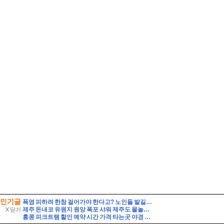
인기글
폭염 피하려 한참 걸어가야 한다고? 노인들 발길 막는 ‘무더위쉼터’ 실태
제주 돈내코 유원지 원앙 폭포 샤워 제주도 물놀이 스팟
X 닫기
홍콩 피크트램 할인 예약 시간 가격 타는곳 야경 자리 꿀팁