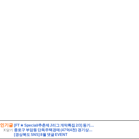
인기글
[FT ★ Special/추춘제 J리그 개막특집 2/3] 동기부여를 가득 채워라! J리그 백년구상리그
종로구 부암동 단독주택경매 (47억4천) 경기상고인근 대지260평 건물60평 2층주택 유찰1회 종로구부암동단독주택 부동산경매 매물건
X 닫기
[경상북도 SNS] 8월 댓글 EVENT