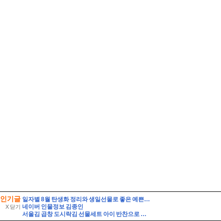
인기글
일자별 8월 탄생화 정리와 생일선물로 좋은 예쁜 꽃말 가진 여름꽃 종류 베스트
네이버 인물정보 김종인
X 닫기
서울김 곱창 도시락김 선물세트 아이 반찬으로 선택한 솔직한 맛 비교