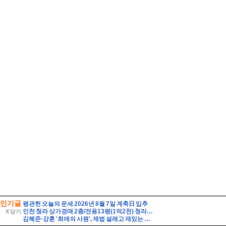
인기글
평관헌 오늘의 운세 2026년 8월 7일 계축日 입추
인천 청라 상가경매 2층/전용13평(1억2천) 청라3동행정복지센터인근 청라레이크봄 2층 미용실점포상가 유찰3회 인천청라상가 법원경매 매물건]
X 닫기
김혜준·강훈 '최애의 사원', 제법 설레고 재밌는 덕질 로맨스