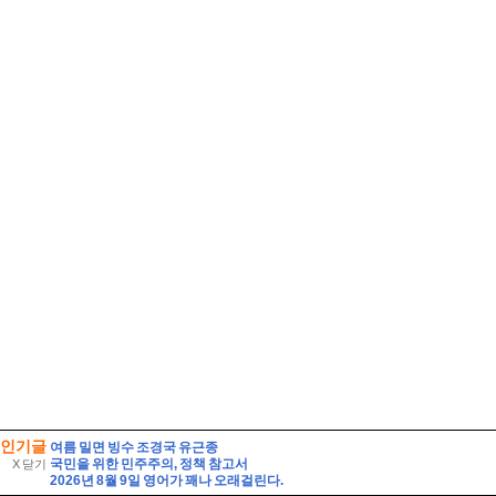
인기글
여름 밀면 빙수 조경국 유근종
국민을 위한 민주주의, 정책 참고서
X 닫기
2026년 8월 9일 영어가 꽤나 오래걸린다.