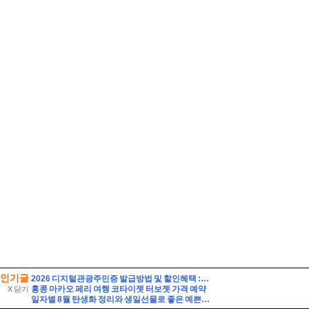
인기글
2026 디지털관광주민증 발급방법 및 할인혜택 :: 영동 가성비 여행 (영동 와인터널 및 레인보우 힐링센터 입장료 할인 등)
홍콩 마카오 페리 여행 코타이젯 터보젯 가격 예약
X 닫기
일자별 8월 탄생화 정리와 생일선물로 좋은 예쁜 꽃말 가진 여름꽃 종류 베스트