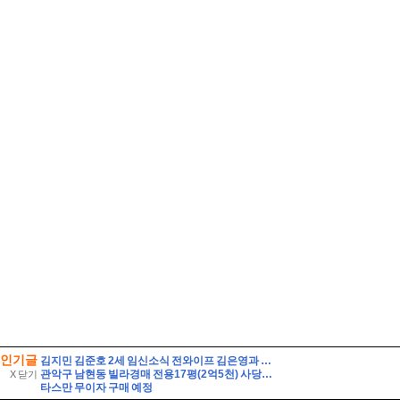
인기글
김지민 김준호 2세 임신소식 전와이프 김은영과 자녀는?
관악구 남현동 빌라경매 전용17평(2억5천) 사당초등학교인근 1층 구축 다세대빌라 유찰1회 관악구남현동빌라 법원경매 매매
X 닫기
타스만 무이자 구매 예정