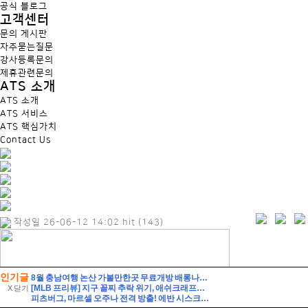
인기글
8월 충남여행 논산 가볼만한곳 무료개방 배롱나무꽃 절정 여름꽃 만개한 300년 명재고택
[MLB 프리뷰] 지구 꼴찌 추락 위기, 애쉬크래프트의 무거운 어깨(2026년 8월 7일 피츠버그 밀워키)
X 닫기
피츠버그, 마르셀 오주나 전격 방출! 에반 시스크 복귀·로니 사이먼 콜업