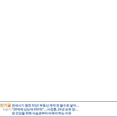
인기글
전세사기 원천 차단! 부동산 계약 전 필수로 넣어야 할 특약 문구 5가지와 등기부등본 해독법
“28억에 샀는데 450억”…서장훈, 26년 보유 양재역 빌딩 매각 추진
X 닫기
장 건강을 위해 식습관부터 바꿔야 하는 이유