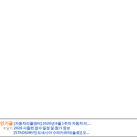
인기글
[자동차리콜센터] 2026년 8월 1주차 자동차 리콜 및 무상 수리 안내
2026 사찰런 접수 일정 및 참가 정보
X 닫기
[STADIUM!/인도네시아 수라카르타(솔로)] 오직 인도네시아인들을 위해 만들어진 경기장. 페르시스 솔로의 전 경기장. 스타디온 스리웨다리 Stadion Sriwedari