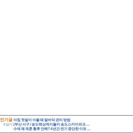
인기글
아침 첫발이 아플 때 발바닥 관리 방법
(부산 서구 / 송도해상케이블카 송도스카이파크 #4) 바다 위를 날아가는 케이블카를 타고 감상하는 작은 테마파크
X 닫기
수애 왜 재혼 황후 안해? 4년간 연기 중단한 이유 ft 차기작