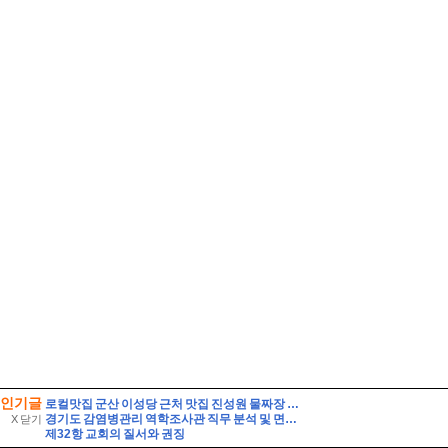
인기글
로컬맛집 군산 이성당 근처 맛집 진성원 물짜장 솔직후기, 경암동 철길마을 근처가 더 맞다.
경기도 감염병관리 역학조사관 직무 분석 및 면접 준비 팁 자기소개 스크립트 및 실제 면접 합격 답안
X 닫기
제32항 교회의 질서와 권징