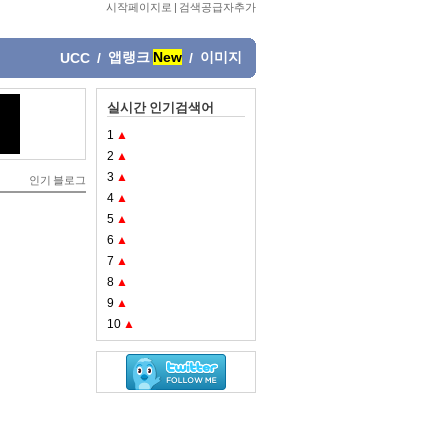
시작페이지로
|
검색공급자추가
앱랭크
New
이미지
UCC
/
/
실시간 인기검색어
1
▲
2
▲
3
▲
인기 블로그
4
▲
5
▲
6
▲
7
▲
8
▲
9
▲
10
▲