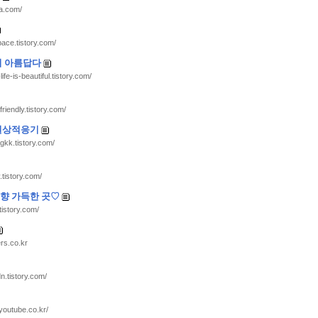
ra.com/
space.tistory.com/
이 아름답다
life-is-beautiful.tistory.com/
friendly.tistory.com/
일상적응기
angkk.tistory.com/
.tistory.com/
 취향 가득한 곳♡
.tistory.com/
rs.co.kr
dn.tistory.com/
cyoutube.co.kr/