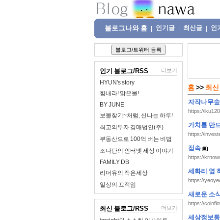
블로그나와 홈
인기글
최신글
인
|
|
|
인기 블로그/RSS
더보기
HYUN's story
홈
>>
최신
힘내라! 맑은물!
자작나무숲
BY JUNE
https://iku120
보물찾기~처럼, 신나는 하루!
가치를 만드
최고의투자 경매법인(주)
https://invest
부동산으로 100억 버는 비법
접속
조나단의 인터넷 세상 이야기
https://krno
FAMILY DB
세화리 옆 
리더유의 작은세상
https://yeoye
일상의 끄적임
새로운 소
https://coinfl
최신 블로그/RSS
더보기
세상정보통