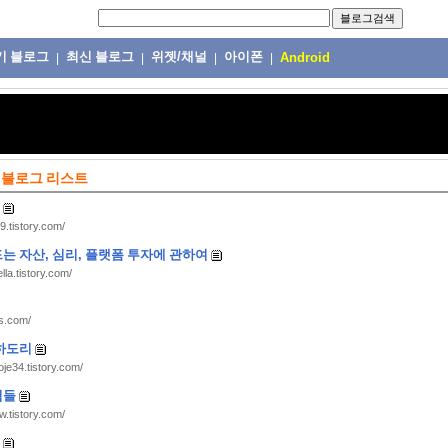
기 블로그
최신 블로그
위젯/채널
아이폰
|
|
|
|
Android
 블로그 리스트
9.tistory.com/
는 자산, 심리, 플랫폼 투자에 관하여
ella.tistory.com/
ws.com/
하도리
oje34.tistory.com/
식들
ow.tistory.com/