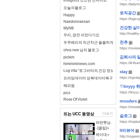
imsight의 소소한 인사이트
https://ladyri
오늘의블로그
로직공간
Happy
https://logic
Naedonnaesan
건강한 삶
MyNB
http://healthy-
우리, 잠깐 쉬었다가요
친추
우주베리의 차근차근 쏠쏠하게
https://review
ohra-nee 님의 블로그
김퇴사의 
pickim
https://ill-lls
himiniminews.com
Log Vita "로그비타의 건강 정보 완전 정리"
stay
https://egsaty
프라임데이터 성북데이터복구
해피썸
♡tinyyy
https://tinyyy
pics
Rose Of Violet
mooders
https://moode
뜨는 UCC 동영상
더보기
숩로그
https://tnqdu
파란햇님.
- [클립]⭐
It리뷰어
케이대⭐
http://organi