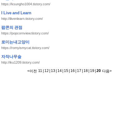
https://ksungho1004.tistory.com/
I Live and Learn
http://ilivenlearn.tistory.com/
팝콘의 관점
https://popcornview.tistory.com/
로미는내고양이
https://romyismycat.tistory.com/
자작나무숲
http://iku1209.tistory.com/
11
|
12
|
13
|
14
|
15
|
16
|
17
|
18
|
19
|
20
<
이전
다음
>