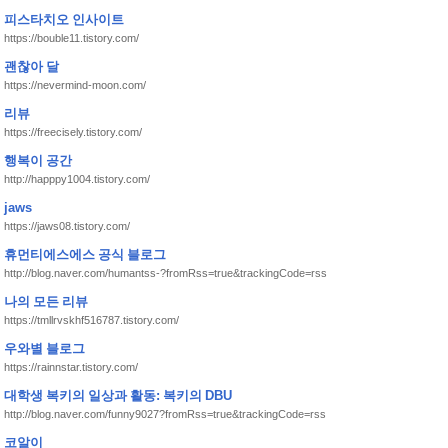
피스타치오 인사이트
https://bouble11.tistory.com/
괜찮아 달
https://nevermind-moon.com/
리뷰
https://freecisely.tistory.com/
행복이 공간
http://happpy1004.tistory.com/
jaws
https://jaws08.tistory.com/
휴먼티에스에스 공식 블로그
http://blog.naver.com/humantss-?fromRss=true&trackingCode=rss
나의 모든 리뷰
https://tmllrvskhf516787.tistory.com/
우와별 블로그
https://rainnstar.tistory.com/
대학생 복키의 일상과 활동: 복키의 DBU
http://blog.naver.com/funny9027?fromRss=true&trackingCode=rss
코알이