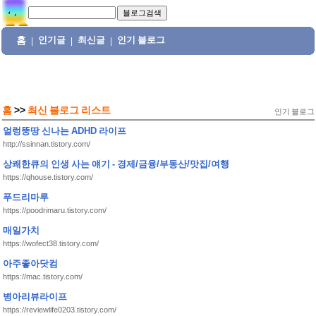
홈
인기글
최신글
인기 블로그
|
|
|
홈
>>
최신 블로그 리스트
인기 블로그
얼렁뚱땅 신나는 ADHD 라이프
http://ssinnan.tistory.com/
상쾌한큐의 인생 사는 얘기 - 경제/금융/부동산/맛집/여행
https://qhouse.tistory.com/
푸드리마루
https://poodrimaru.tistory.com/
매일가치
https://wofect38.tistory.com/
아주좋아닷컴
https://mac.tistory.com/
병아리뷰라이프
https://reviewlife0203.tistory.com/