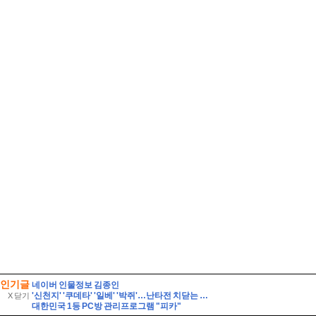
인기글
네이버 인물정보 김종인
'신천지' '쿠데타' '일베' '박쥐'…난타전 치닫는 민주당 전당대회
X 닫기
대한민국 1등 PC방 관리프로그램 "피카"