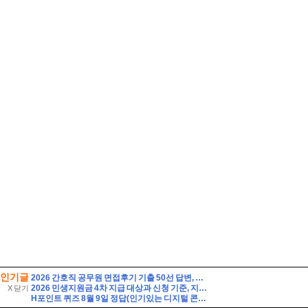
인기글
2026 간호직 공무원 면접후기 기출 50선 답변, 실제 면접 8인의 후기 - 해피썸
2026 민생지원금 4차 지급 대상과 신청 기준, 지금 확인해야 할 핵심 조건
X 닫기
H포인트 퀴즈 8월 9일 정답(인기있는 디지털 콘텐츠를 H.Point에서 즐겨보세요! 멜론, 밀리의서재, 티빙의 인기 구독서비스를 H.Point에서 결제하시면 포인트 추가적립 혜택도 드립니다! 이 신규 서