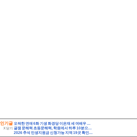
인기글
오싹한 연애 6화 기생 화경당 이은재 세 여배우 닮은 꼴로 유명하다고?
글잼 문해력 초등문해력, 학원에서 하루 10분으로 시작하는 AI 문해력 관리
X 닫기
2026 추석 민생지원금 신청가능 지역 19곳 확인, 신청방법 총정리(명절지원금)