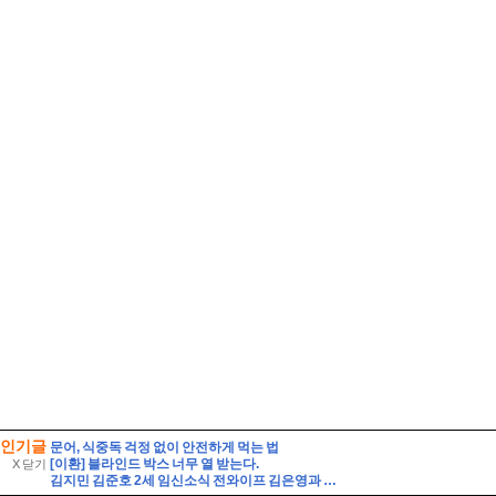
인기글
문어, 식중독 걱정 없이 안전하게 먹는 법
[이환] 블라인드 박스 너무 열 받는다.
X 닫기
김지민 김준호 2세 임신소식 전와이프 김은영과 자녀는?