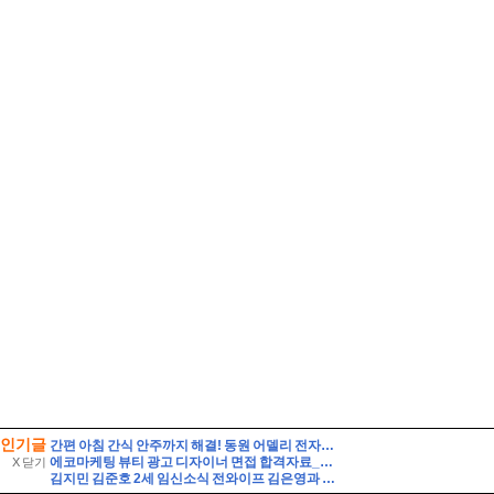
인기글
간편 아침 간식 안주까지 해결! 동원 어델리 전자레인지 40초면 끝
에코마케팅 뷰티 광고 디자이너 면접 합격자료_1 자기소개 스크립트 및 실제 면접 합격 답안
X 닫기
김지민 김준호 2세 임신소식 전와이프 김은영과 자녀는?