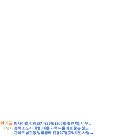
인기글
임사이트 성장일기 326일 (100일 챌린지): 너무 체력 소모
경북 소도시 여행, 여름 가족 나들이로 좋은 청도 운문사
X 닫기
관악구 남현동 빌라경매 전용17평(2억5천) 사당초등학교인근 1층 구축 다세대빌라 유찰1회 관악구남현동빌라 법원경매 매매