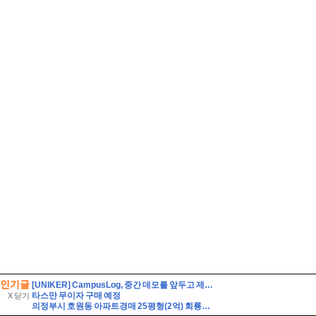
인기글
[UNIKER] CampusLog, 중간 데모를 앞두고 제품을 다듬고 실제 크루들 앞에서 시연하다
타스만 무이자 구매 예정
X 닫기
의정부시 호원동 아파트경매 25평형(2억) 회룡역인근 신원아파트 14층 유찰1회 의정부호원동신원아파트 법원경매 매매