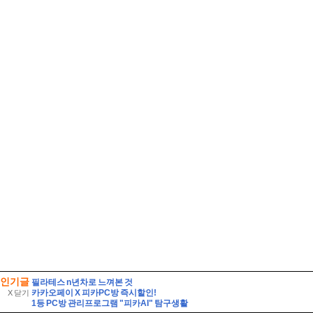
인기글
필라테스 n년차로 느껴본 것
카카오페이 X 피카PC방 즉시할인!
X 닫기
1등 PC방 관리프로그램 "피카AI" 탐구생활