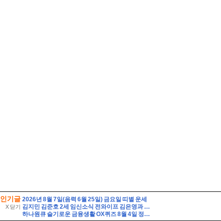
인기글
2026년 8월 7일(음력 6월 25일) 금요일 띠별 운세
김지민 김준호 2세 임신소식 전와이프 김은영과 자녀는?
X 닫기
하나원큐 슬기로운 금융생활 OX퀴즈 8월 4일 정답(하나원큐 놀이터에는 별도장 꾸욱 찍으면 풀바셋 밀크 아이스크림을 무료로 먹을 수 있는 출석체크 이벤트가 있다)