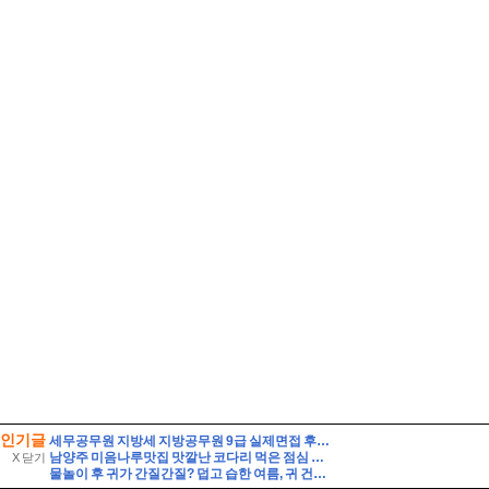
인기글
세무공무원 지방세 지방공무원 9급 실제면접 후기] 지방세 9급 지방공무원 면접 (지방공무원 9급 지방세 실제 수험자 8인의 생생한 면접 후기)
남양주 미음나루맛집 맛깔난 코다리 먹은 점심 모임장소
X 닫기
물놀이 후 귀가 간질간질? 덥고 습한 여름, 귀 건강 지키는 법