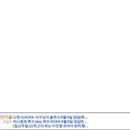
인기글
신한 슈퍼SOL 야구상식 쏠퀴즈 8월 9일 정답(폭염으로 인한 경기 취소로 2026 신한 SOL KBO 리그 가을 일정에 부담이 커졌습니다. KBO 정규시즌 한 팀당 치르는 경수는 총 몇 경기 일까요?)
하나원큐 축구 play 퀴즈 HANA 8월 9일 정답(8월 8일(토), K리그1, 2 소속 14팀이 펼친 경기는 총 몇 경기일까요?)
X 닫기
[일신우일신] 하고자 하는 이민향 외국어 번역 행정사!