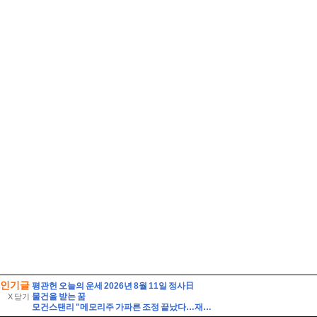
인기글
평관헌 오늘의 운세 2026년 8월 11일 정사日
물건을 받는 꿈
X 닫기
모건스탠리 "메모리주 가파른 조정 끝났다…재진입 매력적"