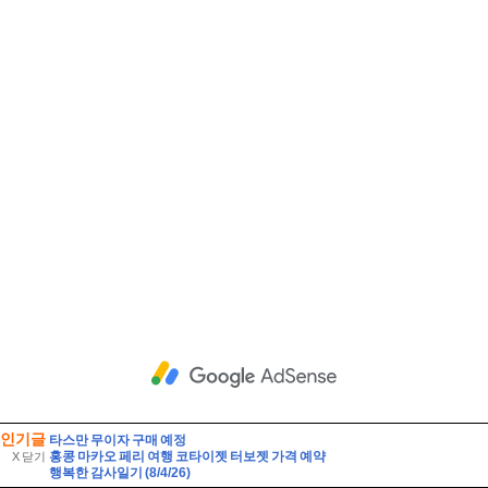
인기글
타스만 무이자 구매 예정
홍콩 마카오 페리 여행 코타이젯 터보젯 가격 예약
X 닫기
행복한 감사일기 (8/4/26)