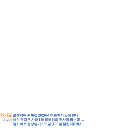
인기글
로젠택배 광복절 2026년 여름휴가 일정 안내
이런 엿같은 사랑 1화 정해인의 첫사랑 맑눈광 하영 누구였냐고 나는?
X 닫기
임사이트 성장일기 329일 (100일 챌린지): 회사 서류 뭉치 잃어버림