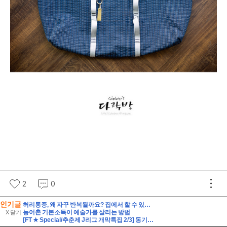
인기글
허리통증, 왜 자꾸 반복될까요? 집에서 할 수 있는 관리법과 지압법 총정리 by 상봉역안마원 편백힐링안마원
농어촌 기본소득이 예술가를 살리는 방법
X 닫기
[FT ★ Special/추춘제 J리그 개막특집 2/3] 동기부여를 가득 채워라! J리그 백년구상리그