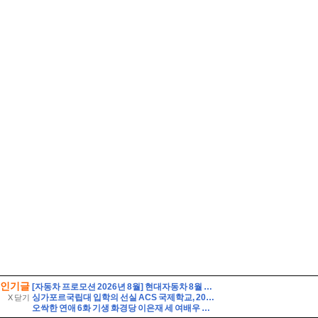
인기글
[자동차 프로모션 2026년 8월] 현대자동차 8월 프로모션
싱가포르국립대 입학의 선실 ACS 국제학교, 2027학년도 입학시험 2차(10/31일, 토)
X 닫기
오싹한 연애 6화 기생 화경당 이은재 세 여배우 닮은 꼴로 유명하다고?