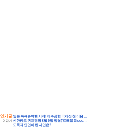
인기글
일본 북큐슈여행 시작! 제주공항 국제선 첫 이용 후기, 출국 준비부터 바이오정보 등록까지
신한카드 퀴즈팡팡 8월 9일 정답('트래블 Discover-Day! 준비부터 설레는 여행 필수 아이템 특가전'에서 판매되는 특가 상품이 아닌 것은?)
X 닫기
도둑과 연인이 된 사연은?