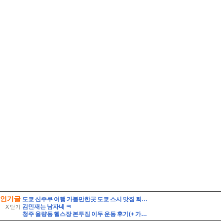
인기글
도쿄 신주쿠 여행 가볼만한곳 도쿄 스시 맛집 회전초밥 쿠라스시 예약
김민재는 남자네 ㅋ
X 닫기
청주 율량동 헬스장 본투짐 이두 운동 후기(+ 가격 할인 이벤트)