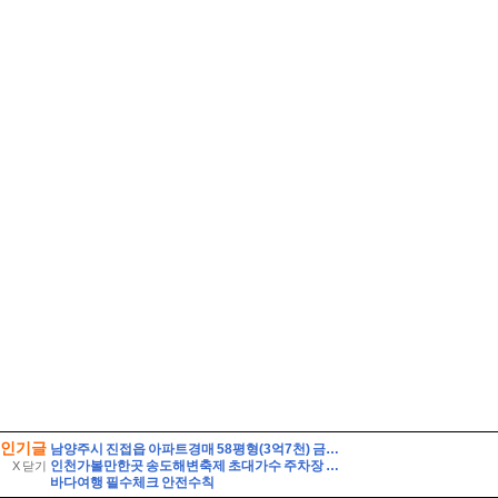
인기글
남양주시 진접읍 아파트경매 58평형(3억7천) 금곡리 해밀초등학교인근 신영지웰 10층 유찰2회 급매시세 남양주진접신영지웰아파트 부동산경매 매매
인천가볼만한곳 송도해변축제 초대가수 주차장 연수구 여행
X 닫기
바다여행 필수체크 안전수칙