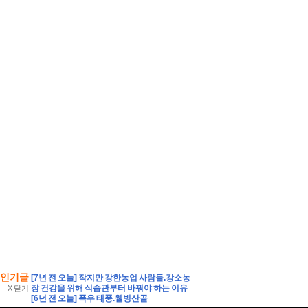
인기글
[7년 전 오늘] 작지만 강한농업 사람들.강소농
장 건강을 위해 식습관부터 바꿔야 하는 이유
X 닫기
[6년 전 오늘] 폭우 태풍.웰빙산골