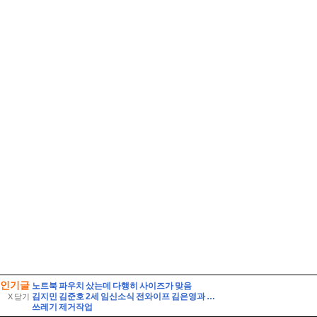
인기글
노트북 파우치 샀는데 다행히 사이즈가 맞음
김지민 김준호 2세 임신소식 전와이프 김은영과 자녀는?
X 닫기
쓰레기 제거작업