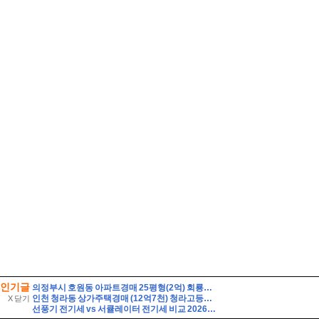
인기글
의정부시 호원동 아파트경매 25평형(2억) 회룡역인근 신원아파트 14층 유찰1회 의정부호원동신원아파트 법원경매 매매
인천 청라동 상가주택경매 (12억7천) 청라고등학교인근 대지86평 건물129평 3층 다가구 근린주택 유찰1회 인천청라상가주택 법원경매 매매
X 닫기
선풍기 전기세 vs 서큘레이터 전기세 비교 2026하루 8시간 사용하면 누가 더 저렴할까?