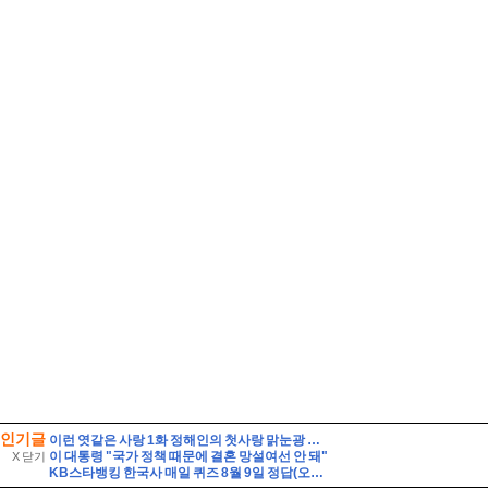
인기글
이런 엿같은 사랑 1화 정해인의 첫사랑 맑눈광 하영 누구였냐고 나는?
이 대통령 "국가 정책 때문에 결혼 망설여선 안 돼"
X 닫기
KB스타뱅킹 한국사 매일 퀴즈 8월 9일 정답(오랜 기간 발해의 수도였던 상경성에서 발견된 온돌 시설과 불상, 기와 등을 통해 발해가 고구려를 계승한 것을 알 수 있다)