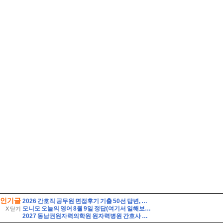
인기글
2026 간호직 공무원 면접후기 기출 50선 답변, 실제 면접 8인의 후기 - 해피썸
모니모 오늘의 영어 8월 9일 정답(여기서 일해보는 게 제 꿈이에요. 여기서 일하고 싶었어요. 승진하기를 바랍니다)
X 닫기
2027 동남권원자력의학원 원자력병원 간호사 자소서 면접] 동남권원자력의학원 원자력병원 자소서 기반 면접 30문항과 모범답변, 임상 현장 및 면접 대비 필수 핵심용어 30선 - p